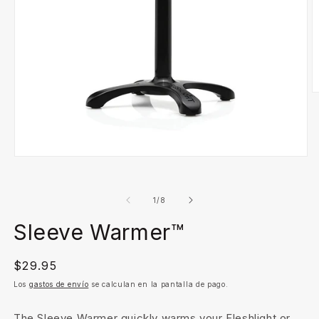
A
e
m
2
e
u
Abrir
v
elemento
m
multimedia
1
de
1
/
8
en
una
ventana
Sleeve Warmer™
modal
Precio
$29.95
habitual
Los
gastos de envío
se calculan en la pantalla de pago.
The Sleeve Warmer quickly warms your Fleshlight or